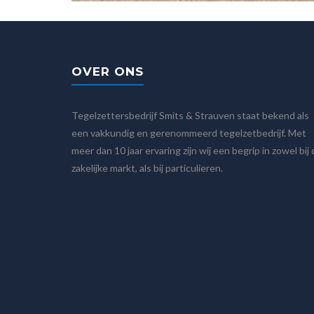
OVER ONS
Tegelzettersbedrijf Smits & Strauven staat bekend als
een vakkundig en gerenommeerd tegelzetbedrijf. Met
meer dan 10 jaar ervaring zijn wij een begrip in zowel bij
zakelijke markt, als bij particulieren.