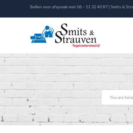
Bellen voor afspraak met 06 – 51 32 40 87 | Smits & St