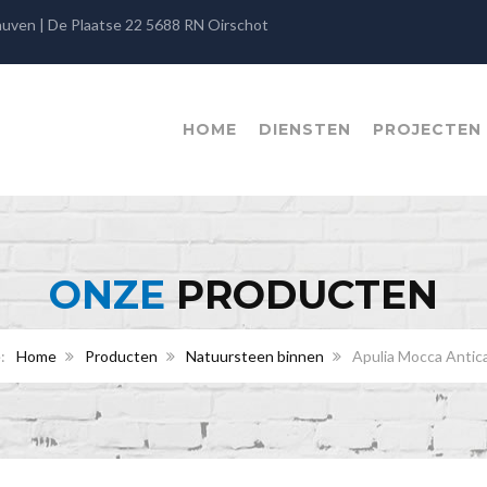
rauven | De Plaatse 22 5688 RN Oirschot
HOME
DIENSTEN
PROJECTEN
ONZE
PRODUCTEN
Home
Producten
Natuursteen binnen
Apulia Mocca Antica