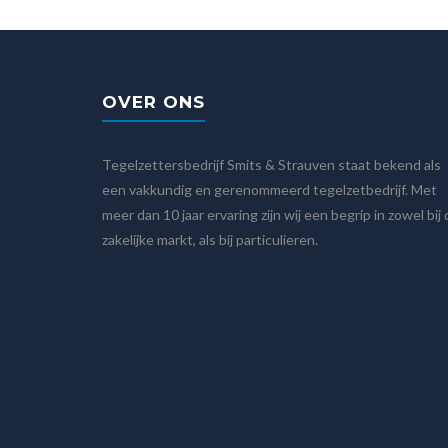
OVER ONS
Tegelzettersbedrijf Smits & Strauven staat bekend als
een vakkundig en gerenommeerd tegelzetbedrijf. Met
meer dan 10 jaar ervaring zijn wij een begrip in zowel bij
zakelijke markt, als bij particulieren.