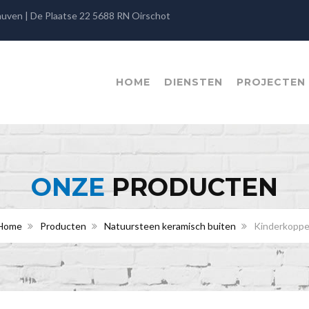
rauven | De Plaatse 22 5688 RN Oirschot
HOME
DIENSTEN
PROJECTEN
ONZE
PRODUCTEN
Home
Producten
Natuursteen keramisch buiten
Kinderkoppen