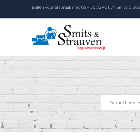
Bellen voor afspraak met 06 – 51 32 40 87 | Smits & St