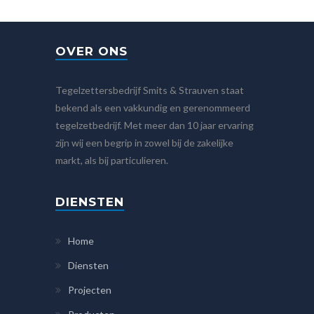
OVER ONS
Tegelzettersbedrijf Smits & Strauven staat
bekend als een vakkundig en gerenommeerd
tegelzetbedrijf. Met meer dan 10 jaar ervaring
zijn wij een begrip in zowel bij de zakelijke
markt, als bij particulieren.
DIENSTEN
Home
Diensten
Projecten