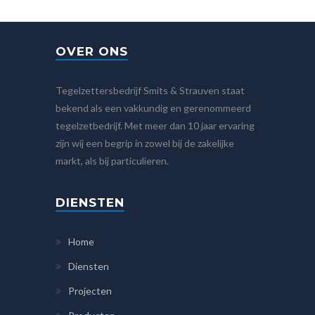
OVER ONS
Tegelzettersbedrijf Smits & Strauven staat
bekend als een vakkundig en gerenommeerd
tegelzetbedrijf. Met meer dan 10 jaar ervaring
zijn wij een begrip in zowel bij de zakelijke
markt, als bij particulieren.
DIENSTEN
Home
Diensten
Projecten