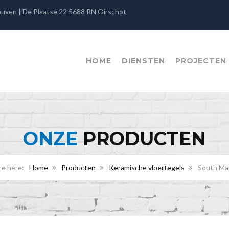
rauven | De Plaatse 22 5688 RN Oirschot
HOME
DIENSTEN
PROJECTEN
ONZE
PRODUCTEN
Home
Producten
Keramische vloertegels
South Ma