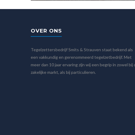
OVER ONS
Tegelzettersbedrijf Smits & Strauven staat bekend als
een vakkundig en gerenommeerd tegelzetbedrijf. Met
meer dan 10 jaar ervaring zijn wij een begrip in zowel bij
zakelijke markt, als bij particulieren.