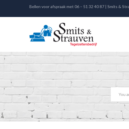
Bellen voor afspraak met 06 – 51 32 40 87 | Smits & St