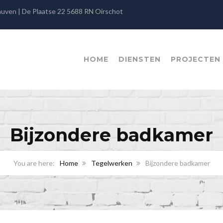
rauven | De Plaatse 22 5688 RN Oirschot
HOME
DIENSTEN
PROJECTEN
Bijzondere badkamer
Home
Tegelwerken
Bijzondere badkamer