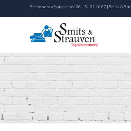
Bellen voor afspraak met 06 – 51 32 40 87 | Smits & St