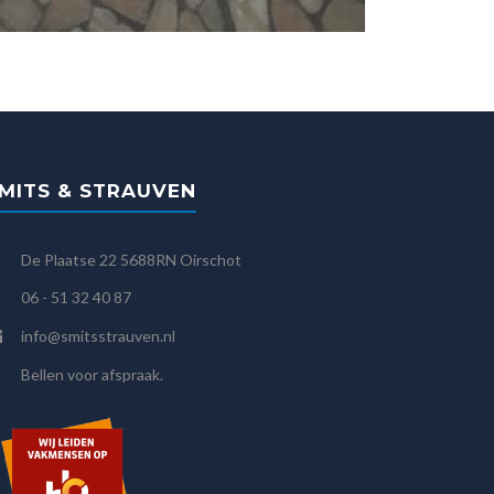
MITS & STRAUVEN
De Plaatse 22 5688RN Oirschot
06 - 51 32 40 87
info@smitsstrauven.nl
Bellen voor afspraak.