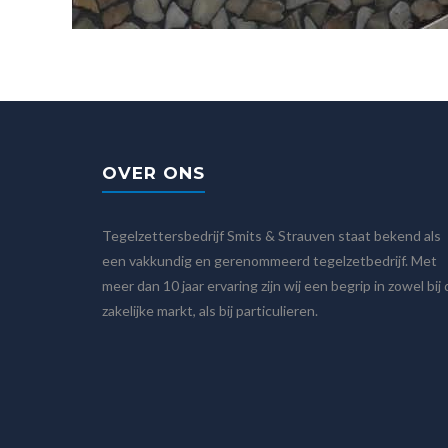
OVER ONS
Tegelzettersbedrijf Smits & Strauven staat bekend als
een vakkundig en gerenommeerd tegelzetbedrijf. Met
meer dan 10 jaar ervaring zijn wij een begrip in zowel bij
zakelijke markt, als bij particulieren.