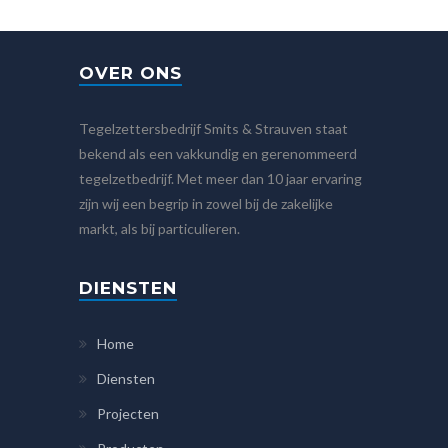
OVER ONS
Tegelzettersbedrijf Smits & Strauven staat
bekend als een vakkundig en gerenommeerd
tegelzetbedrijf. Met meer dan 10 jaar ervaring
zijn wij een begrip in zowel bij de zakelijke
markt, als bij particulieren.
DIENSTEN
Home
Diensten
Projecten