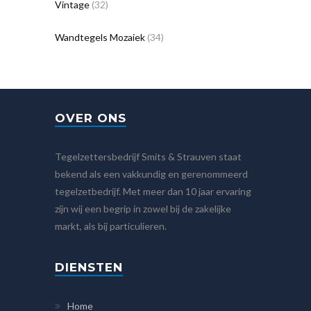
Vintage
(32)
Wandtegels Mozaiek
(34)
OVER ONS
Tegelzettersbedrijf Smits & Strauven staat
bekend als een vakkundig en gerenommeerd
tegelzetbedrijf. Met meer dan 10 jaar ervaring
zijn wij een begrip in zowel bij de zakelijke
markt, als bij particulieren.
DIENSTEN
Home