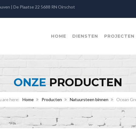
rauven | De Plaatse 22 5688 RN Oirschot
HOME
DIENSTEN
PROJECTEN
ONZE
PRODUCTEN
Home
Producten
Natuursteen binnen
Ocean Gr