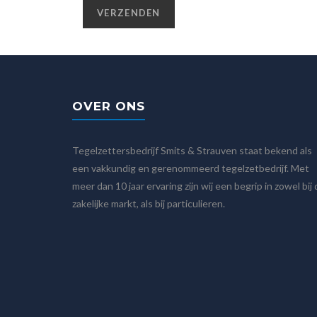
OVER ONS
Tegelzettersbedrijf Smits & Strauven staat bekend als
een vakkundig en gerenommeerd tegelzetbedrijf. Met
meer dan 10 jaar ervaring zijn wij een begrip in zowel bij
zakelijke markt, als bij particulieren.