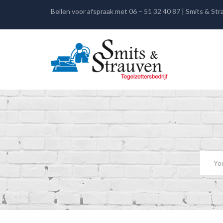
Bellen voor afspraak met 06 – 51 32 40 87 | Smits & St