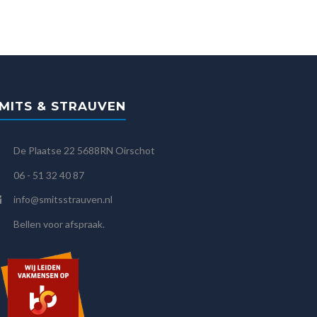
MITS & STRAUVEN
De Plaatse 22 5688RN Oirschot
06 - 51 32 40 87
info@smitsstrauven.nl
Bellen voor afspraak.